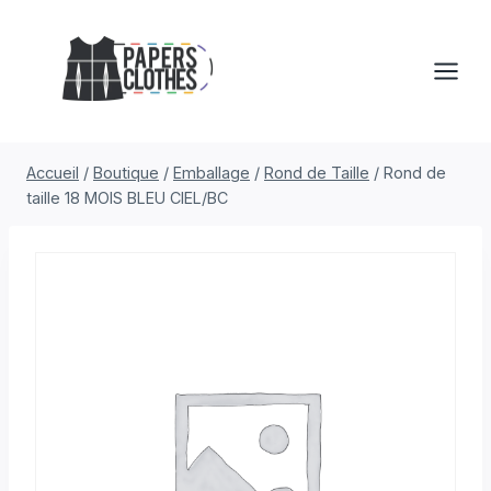
Aller
au
contenu
Accueil
/
Boutique
/
Emballage
/
Rond de Taille
/
Rond de
taille 18 MOIS BLEU CIEL/BC