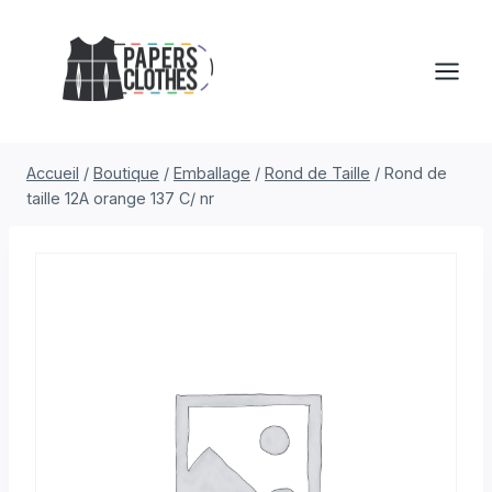
Aller
au
contenu
Accueil
/
Boutique
/
Emballage
/
Rond de Taille
/
Rond de
taille 12A orange 137 C/ nr