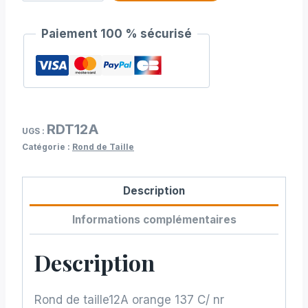
de
Rond
Paiement 100 % sécurisé
de
taille
12A
orange
137
RDT12A
C/
UGS :
Catégorie :
Rond de Taille
nr
Description
Informations complémentaires
Description
Rond de taille12A orange 137 C/ nr