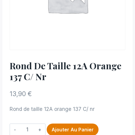
Rond De Taille 12A Orange
137 C/ Nr
13,90
€
Rond de taille 12A orange 137 C/ nr
quantité
Ajouter Au Panier