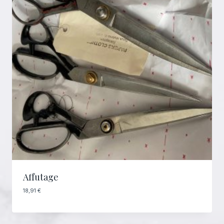
Affutage
18,91
€