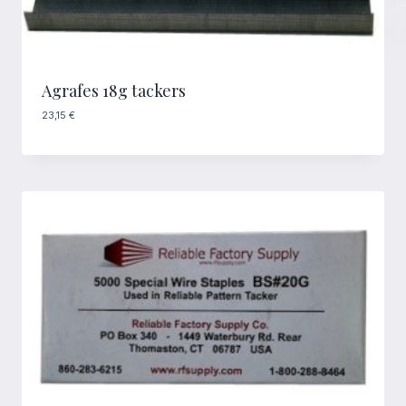
Agrafes 18g tackers
23,15
€