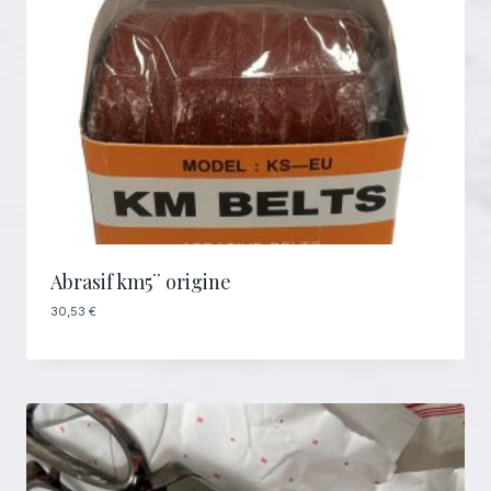
Abrasif km5¨ origine
30,53
€