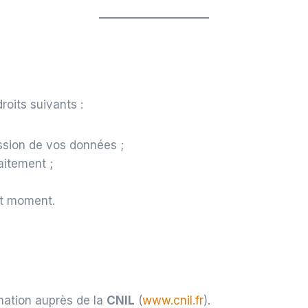
s
oits suivants :
ession de vos données ;
raitement ;
ut moment.
mation auprès de la
CNIL
(
www.cnil.fr
).