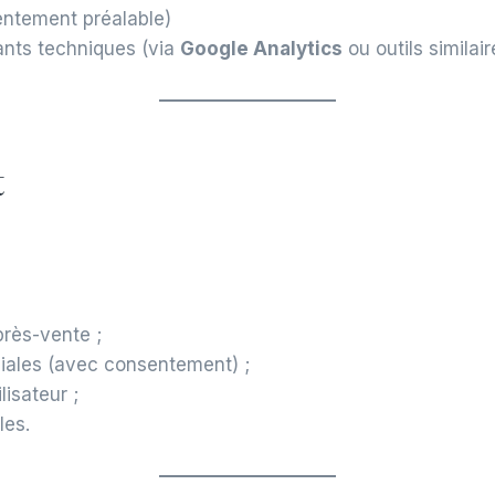
ntement préalable)
iants techniques (via
Google Analytics
ou outils similair
t
près-vente ;
ales (avec consentement) ;
lisateur ;
les.