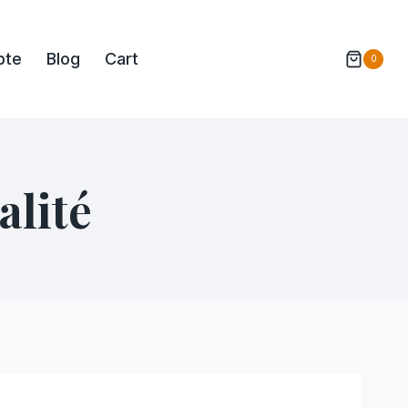
pte
Blog
Cart
0
alité