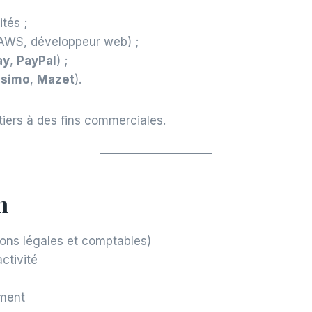
tés ;
 AWS, développeur web) ;
ay
,
PayPal
) ;
ssimo
,
Mazet
).
iers à des fins commerciales.
n
ions légales et comptables)
ctivité
ement