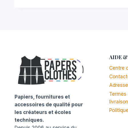
t
r
o
e
i
r
e
AIDE &
Centre d
Contact
Adresse
Termes 
Papiers, fournitures et
livraiso
accessoires de qualité pour
Politiqu
les créateurs et écoles
techniques.
Depuis 2006 au service du