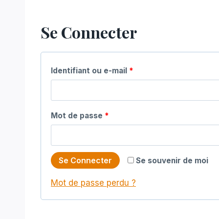
Se Connecter
O
Identifiant ou e-mail
*
b
l
O
Mot de passe
*
i
b
g
l
a
Se Connecter
Se souvenir de moi
i
t
Mot de passe perdu ?
g
o
a
i