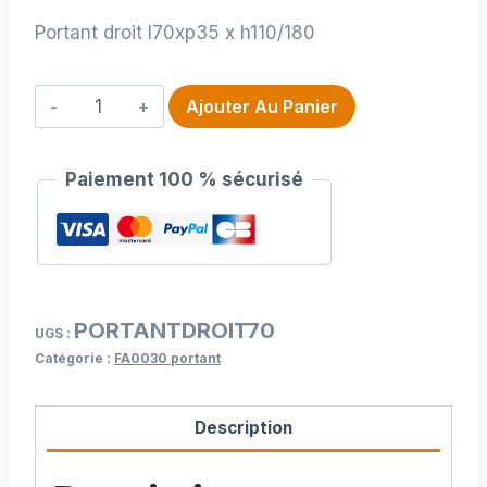
Portant droit l70xp35 x h110/180
quantité
Ajouter Au Panier
de
Portant
Paiement 100 % sécurisé
droit
l70xp35
x
h110/180
PORTANTDROIT70
UGS :
Catégorie :
FA0030 portant
Description