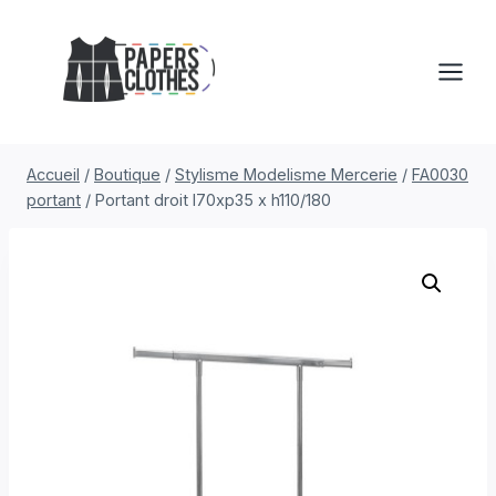
Aller
au
contenu
Accueil
/
Boutique
/
Stylisme Modelisme Mercerie
/
FA0030
portant
/
Portant droit l70xp35 x h110/180