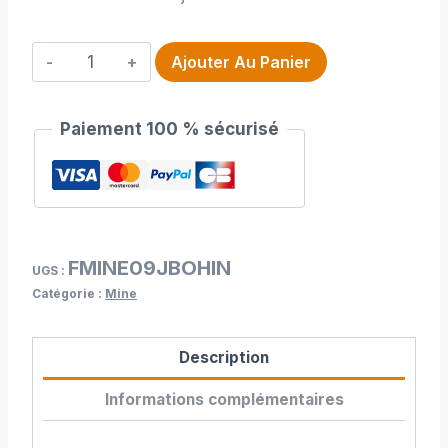
quantité
Ajouter Au Panier
de
Mine
Paiement 100 % sécurisé
en
0.9
bohin
jaune
FMINE09JBOHIN
UGS :
Catégorie :
Mine
Description
Informations complémentaires