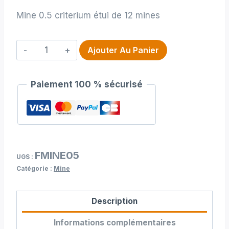
Mine 0.5 criterium étui de 12 mines
quantité
Ajouter Au Panier
de
Mine
Paiement 100 % sécurisé
0.5
criterium
étui
de
12
FMINE05
mines
UGS :
Catégorie :
Mine
Description
Informations complémentaires