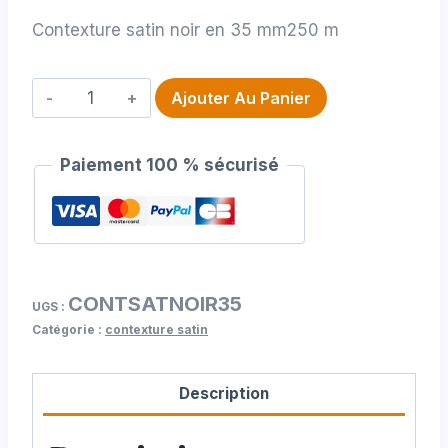
Contexture satin noir en 35 mm250 m
quantité
Ajouter Au Panier
de
Contexture
Paiement 100 % sécurisé
satin
noir
en
35
mm250
CONTSATNOIR35
m
UGS :
Catégorie :
contexture satin
Description