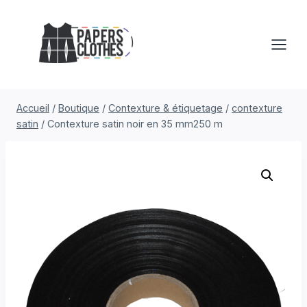
Aller
au
contenu
Accueil
/
Boutique
/
Contexture & étiquetage
/
contexture
satin
/
Contexture satin noir en 35 mm250 m