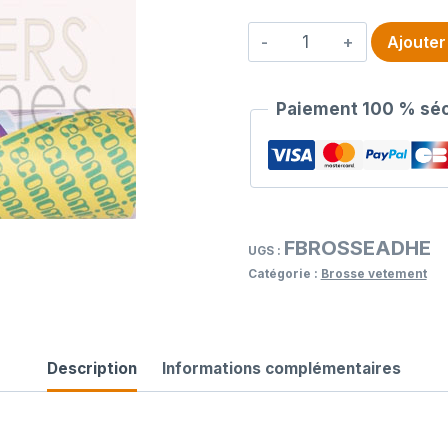
quantité
Ajouter
de
Brosse
Paiement 100 % séc
adhesive
lot
de
2
FBROSSEADHE
UGS :
Catégorie :
Brosse vetement
Description
Informations complémentaires