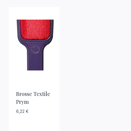
Brosse Textile
Prym
6,22
€