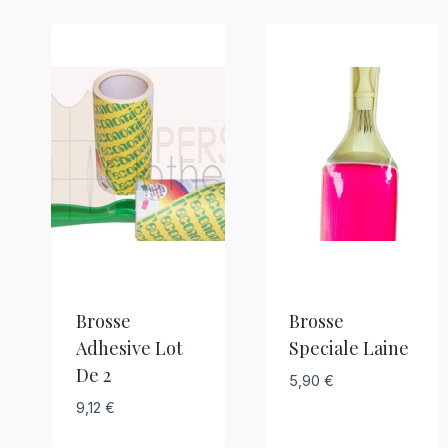
Brosse
Brosse
Adhesive Lot
Speciale Laine
De 2
5,90
€
9,12
€