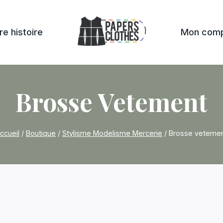
re histoire
Mon com
Brosse Vetement
ccueil
/
Boutique
/
Stylisme Modelisme Mercerie
/
Brosse veteme