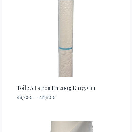
Toile A Patron En 200g En175 Cm
Plage
43,20
€
–
411,50
€
de
prix :
43,20 €
à
411,50 €