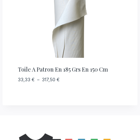
Toile A Patron En 185 Grs En 150 Cm
Plage
33,33
€
–
317,50
€
de
prix :
33,33 €
à
317,50 €