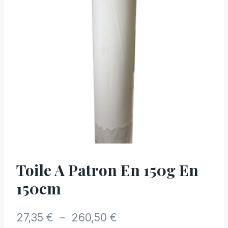
Toile A Patron En 150g En
150cm
Plage
27,35
€
–
260,50
€