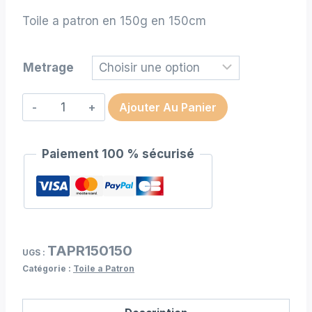
de
Toile a patron en 150g en 150cm
prix :
27,35 €
Metrage
à
260,50 €
quantité
Ajouter Au Panier
de
Toile
Paiement 100 % sécurisé
a
patron
en
150g
en
TAPR150150
150cm
UGS :
Catégorie :
Toile a Patron