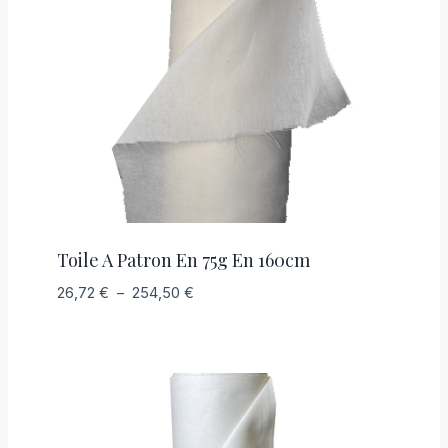
Toile A Patron En 75g En 160cm
Plage
26,72
€
–
254,50
€
de
prix :
26,72 €
à
254,50 €