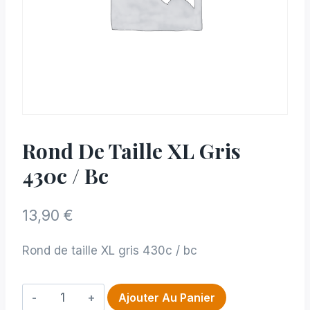
Rond De Taille XL Gris
430c / Bc
13,90
€
Rond de taille XL gris 430c / bc
quantité
Ajouter Au Panier