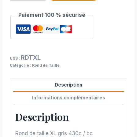
de
Rond
Paiement 100 % sécurisé
de
taille
XL
gris
430c
RDTXL
/
UGS :
Catégorie :
Rond de Taille
bc
Description
Informations complémentaires
Description
Rond de taille XL gris 430c / bc