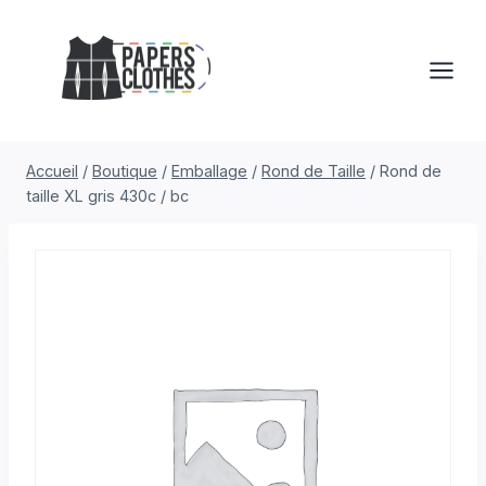
Aller
au
contenu
Accueil
/
Boutique
/
Emballage
/
Rond de Taille
/
Rond de
taille XL gris 430c / bc