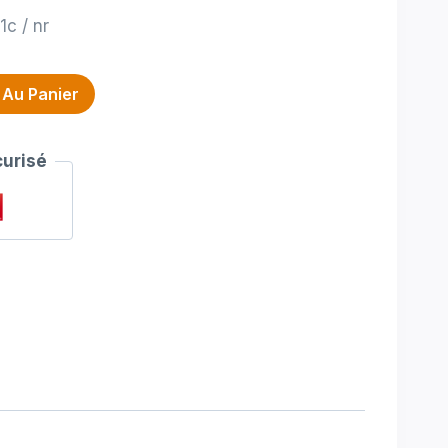
1c / nr
 Au Panier
urisé