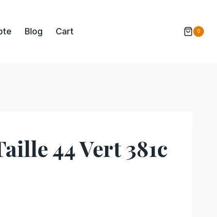
pte
Blog
Cart
0
aille 44 Vert 381c