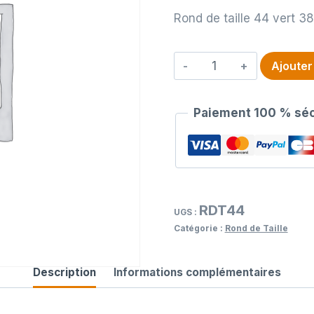
Rond de taille 44 vert 38
quantité
Ajouter
de
Rond
Paiement 100 % séc
de
taille
44
vert
381c
RDT44
/
UGS :
Catégorie :
Rond de Taille
nr
Description
Informations complémentaires