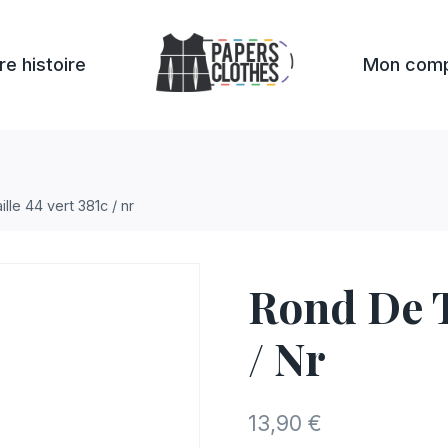
re histoire
Mon com
lle 44 vert 381c / nr
Rond De T
/ Nr
13,90
€