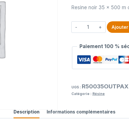
Resine noir 35 x 500 m 
quantité
Ajouter
de
Resine
Paiement 100 % séc
noir
35
x
500
m
R50035OUTPAX
out
UGS :
Catégorie :
Résine
Paxar
Description
Informations complémentaires