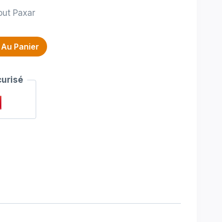
out Paxar
 Au Panier
urisé