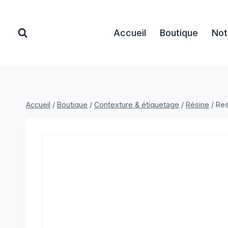
Aller
au
Accueil
Boutique
Not
contenu
Accueil
/
Boutique
/
Contexture & étiquetage
/
Résine
/
Res