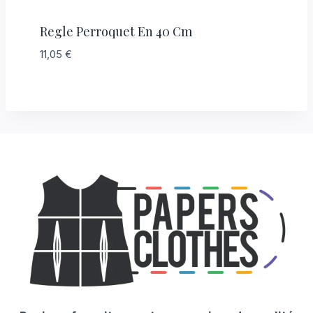
Regle Perroquet En 40 Cm
11,05
€