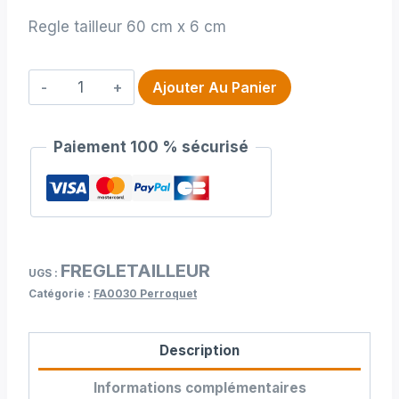
Regle tailleur 60 cm x 6 cm
quantité
Ajouter Au Panier
de
Regle
Paiement 100 % sécurisé
tailleur
60
cm
x
6
FREGLETAILLEUR
cm
UGS :
Catégorie :
FA0030 Perroquet
Description
Informations complémentaires