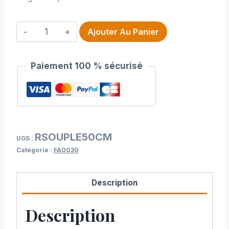
quantité
Ajouter Au Panier
de
Regle
Paiement 100 % sécurisé
souple
clover
RSOUPLE50CM
UGS :
Catégorie :
FA0030
Description
Description