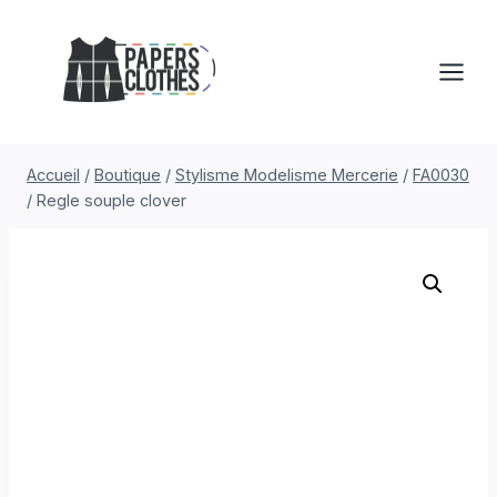
Aller
au
contenu
Accueil
/
Boutique
/
Stylisme Modelisme Mercerie
/
FA0030
/
Regle souple clover