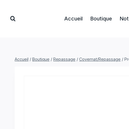
Aller
au
Accueil
Boutique
Not
contenu
Accueil
/
Boutique
/
Repassage
/
Covemat/Repassage
/
Pr