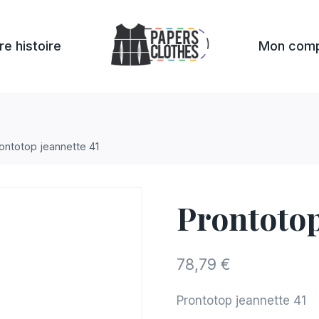
re histoire
Mon com
ontotop jeannette 41
Prontotop
78,79
€
Prontotop jeannette 41