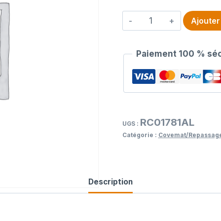
quantité
Ajouter
de
Prontotop
Paiement 100 % séc
jeannette
41
RC01781AL
UGS :
Catégorie :
Covemat/Repassag
Description