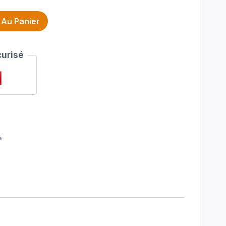
 Au Panier
urisé
e