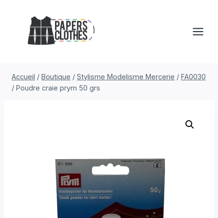
Aller
au
contenu
Accueil
/
Boutique
/
Stylisme Modelisme Mercerie
/
FA0030
/
Poudre craie prym 50 grs