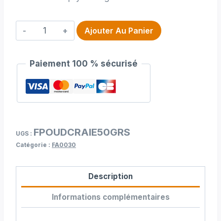
quantité
Ajouter Au Panier
de
Poudre
Paiement 100 % sécurisé
craie
prym
50
grs
FPOUDCRAIE50GRS
UGS :
Catégorie :
FA0030
Description
Informations complémentaires