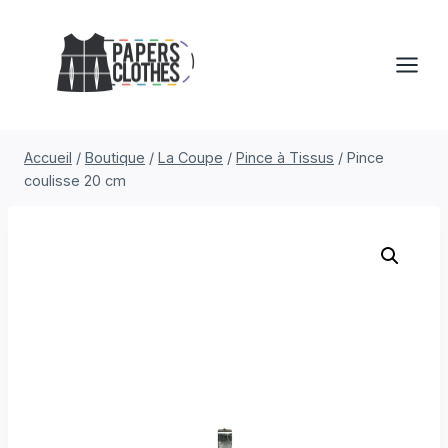
Aller
au
contenu
Accueil
/
Boutique
/
La Coupe
/
Pince à Tissus
/
Pince
coulisse 20 cm