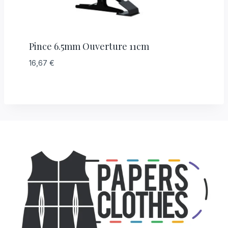
Pince 6.5mm Ouverture 11cm
16,67
€