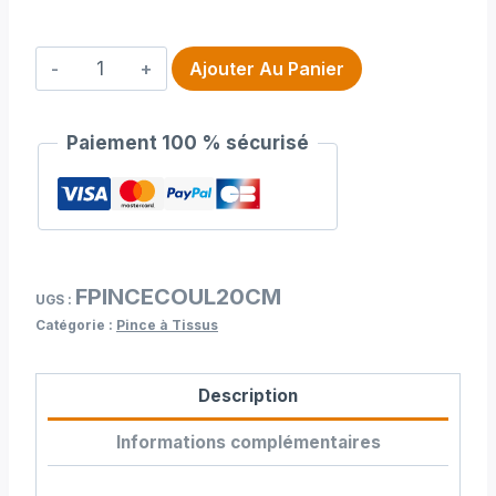
quantité
Ajouter Au Panier
de
Pince
Paiement 100 % sécurisé
coulisse
20
cm
FPINCECOUL20CM
UGS :
Catégorie :
Pince à Tissus
Description
Informations complémentaires