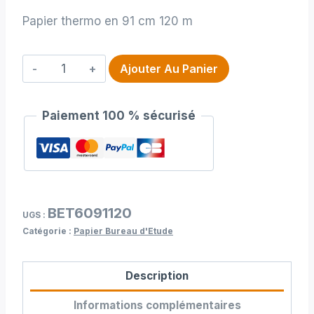
Papier thermo en 91 cm 120 m
quantité
Ajouter Au Panier
de
Papier
Paiement 100 % sécurisé
thermo
en
91
cm
120
BET6091120
m
UGS :
Catégorie :
Papier Bureau d'Etude
Description
Informations complémentaires