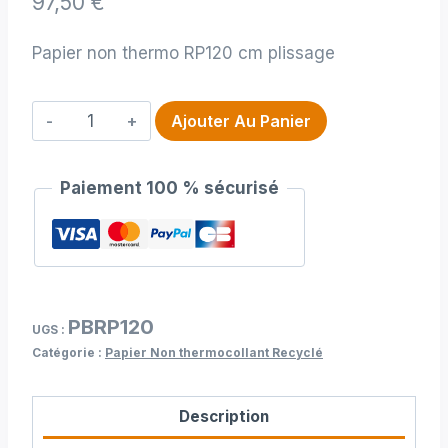
97,50
€
Papier non thermo RP120 cm plissage
quantité
Ajouter Au Panier
de
Papier
Paiement 100 % sécurisé
non
thermo
RP120
cm
plissage
PBRP120
UGS :
Catégorie :
Papier Non thermocollant Recyclé
Description