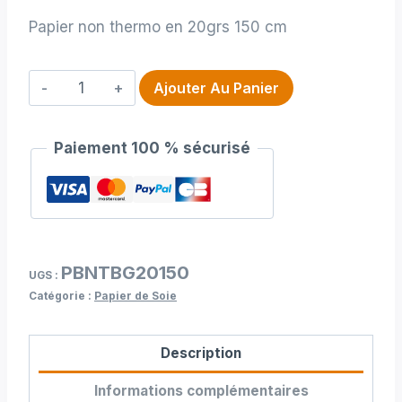
Papier non thermo en 20grs 150 cm
quantité
Ajouter Au Panier
de
Papier
Paiement 100 % sécurisé
non
thermo
en
20grs
150
PBNTBG20150
cm
UGS :
Catégorie :
Papier de Soie
Description
Informations complémentaires