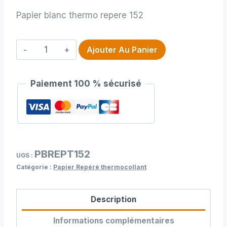
Papier blanc thermo repere 152
quantité
Ajouter Au Panier
de
Papier
Paiement 100 % sécurisé
blanc
thermo
repere
152
PBREPT152
UGS :
Catégorie :
Papier Repéré thermocollant
Description
Informations complémentaires