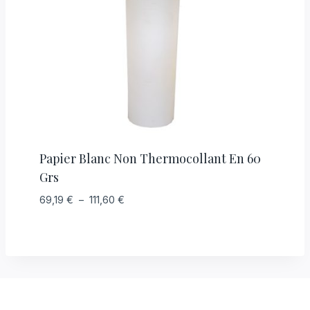
Papier Blanc Non Thermocollant En 60
Grs
Plage
69,19
€
–
111,60
€
de
prix :
69,19 €
à
111,60 €