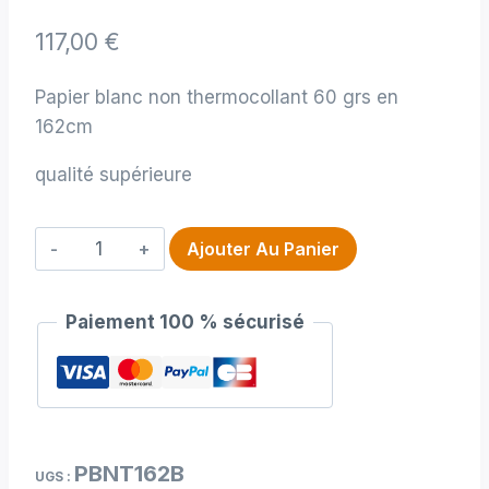
117,00
€
Papier blanc non thermocollant 60 grs en
162cm
qualité supérieure
quantité
Ajouter Au Panier
de
Papier
Paiement 100 % sécurisé
blanc
non
thermocollant
60
grs
PBNT162B
en
UGS :