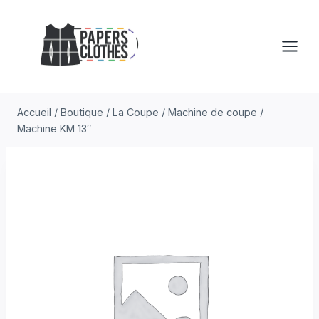
Aller
au
contenu
Accueil
/
Boutique
/
La Coupe
/
Machine de coupe
/
Machine KM 13″