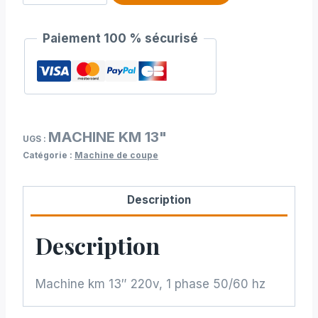
de
Machine
Paiement 100 % sécurisé
KM
13"
MACHINE KM 13"
UGS :
Catégorie :
Machine de coupe
Description
Description
Machine km 13″ 220v, 1 phase 50/60 hz