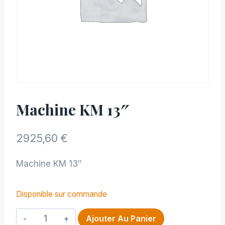
Machine KM 13″
2925,60
€
Machine KM 13″
Disponible sur commande
quantité
Ajouter Au Panier