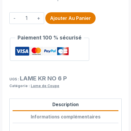
quantité
Ajouter Au Panier
de
Lame
Paiement 100 % sécurisé
Kuris
novita
6
pans
LAME KR NO 6 P
UGS :
Catégorie :
Lame de Coupe
Description
Informations complémentaires