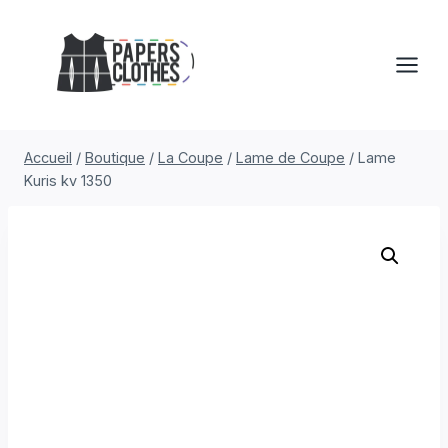
Aller
au
contenu
Accueil
/
Boutique
/
La Coupe
/
Lame de Coupe
/
Lame
Kuris kv 1350