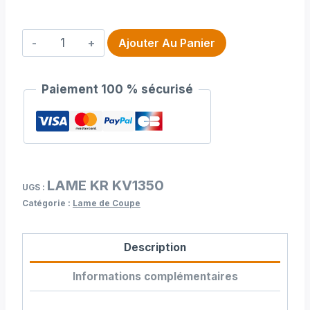
quantité
Ajouter Au Panier
de
Lame
Paiement 100 % sécurisé
Kuris
kv
1350
LAME KR KV1350
UGS :
Catégorie :
Lame de Coupe
Description
Informations complémentaires