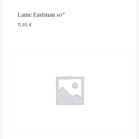
Lame Eastman 10″
11,45
€