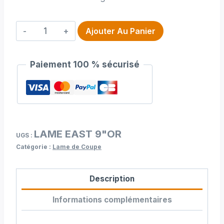
quantité
Ajouter Au Panier
de
Lame
Paiement 100 % sécurisé
Eastman
9"
origine
LAME EAST 9"OR
UGS :
Catégorie :
Lame de Coupe
Description
Informations complémentaires