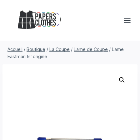
Aller
au
contenu
Accueil
/
Boutique
/
La Coupe
/
Lame de Coupe
/
Lame
Eastman 9″ origine