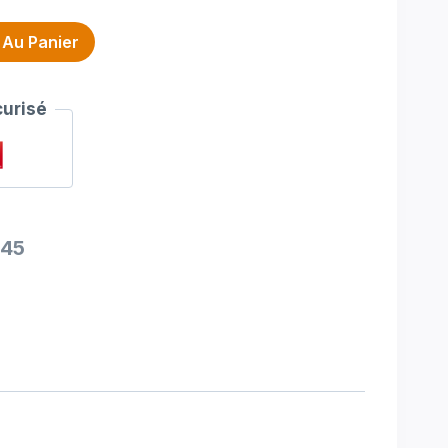
 Au Panier
urisé
45