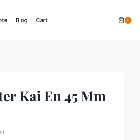
pte
Blog
Cart
0
ter Kai En 45 Mm
mm