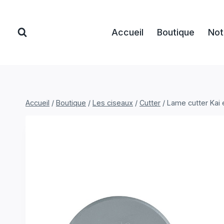
Aller
au
Accueil
Boutique
Not
contenu
Accueil
/
Boutique
/
Les ciseaux
/
Cutter
/
Lame cutter Kai