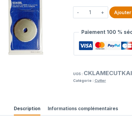
quantité
Ajouter
de
Lame
Paiement 100 % séc
cutter
Kai
en
45
mm
CKLAMECUTKAI
UGS :
Catégorie :
Cutter
Description
Informations complémentaires