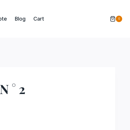
pte
Blog
Cart
0
N ° 2