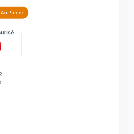
 Au Panier
urisé
2
e