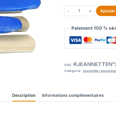
quantité
Ajouter
de
Jeannette
Paiement 100 % séc
N
°
2
RJEANNETTEN°
UGS :
Catégorie :
jeannette repassag
Description
Informations complémentaires