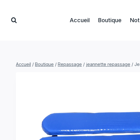
Aller
au
Accueil
Boutique
Not
contenu
Accueil
/
Boutique
/
Repassage
/
jeannette repassage
/
Je