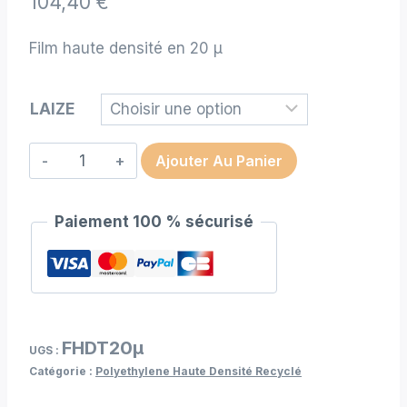
104,40
€
Film haute densité en 20 µ
LAIZE
quantité
Ajouter Au Panier
de
Film
Paiement 100 % sécurisé
haute
densité
recyclé
en
20µ
FHDT20µ
230
UGS :
Catégorie :
Polyethylene Haute Densité Recyclé
cm