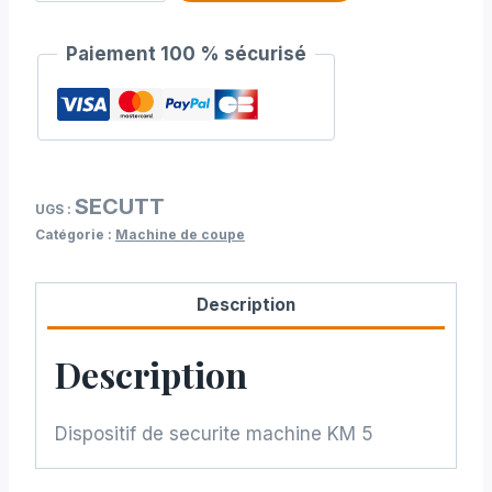
de
Dispositif
Paiement 100 % sécurisé
de
securite
machine
KM
5
SECUTT
UGS :
Catégorie :
Machine de coupe
Description
Description
Dispositif de securite machine KM 5