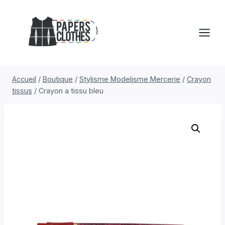
Aller
au
contenu
Accueil
/
Boutique
/
Stylisme Modelisme Mercerie
/
Crayon
tissus
/
Crayon a tissu bleu