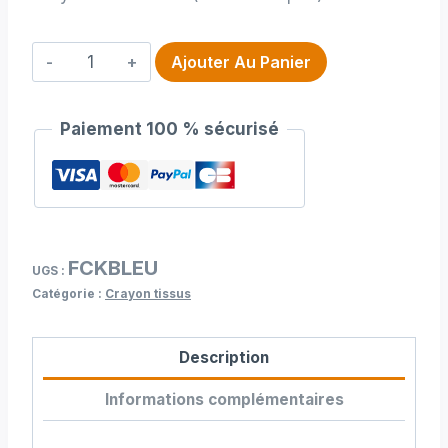
quantité
Ajouter Au Panier
de
Crayon
Paiement 100 % sécurisé
a
tissu
bleu
FCKBLEU
UGS :
Catégorie :
Crayon tissus
Description
Informations complémentaires