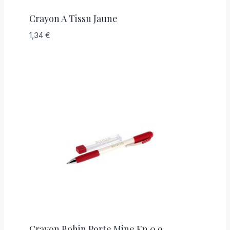
Crayon A Tissu Jaune
1,34
€
Crayon Bohin Porte Mine En 0.9