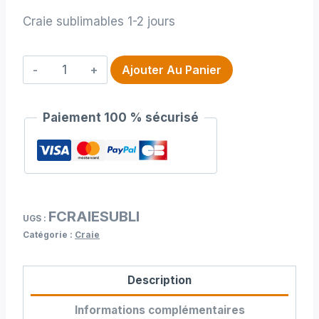
Craie sublimables 1-2 jours
quantité
Ajouter Au Panier
de
Craie
Paiement 100 % sécurisé
sublimables
1-
2
jours
FCRAIESUBLI
UGS :
Catégorie :
Craie
Description
Informations complémentaires