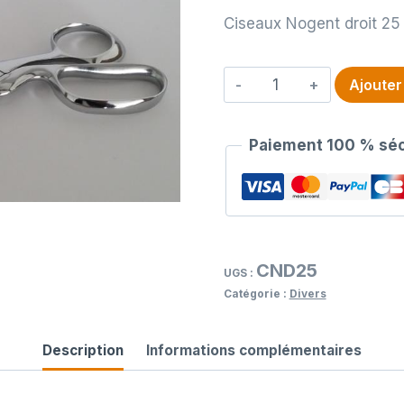
Ciseaux Nogent droit 25
quantité
Ajouter
de
Ciseaux
Paiement 100 % séc
Nogent
droit
25
cm
CND25
UGS :
Catégorie :
Divers
Description
Informations complémentaires