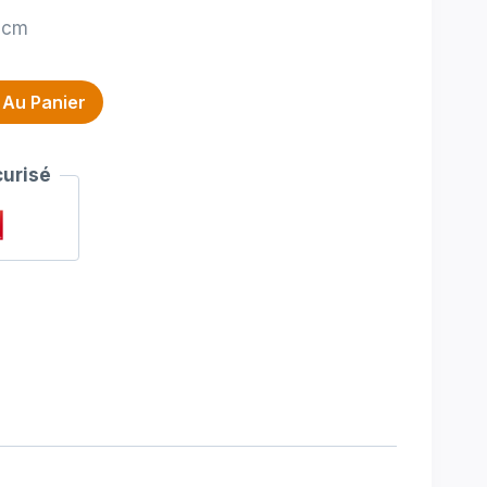
 cm
 Au Panier
urisé