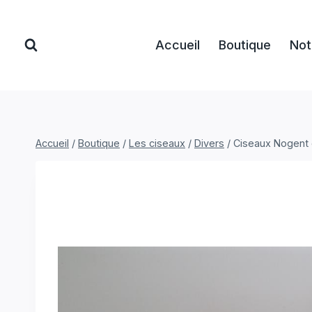
Aller
au
Accueil
Boutique
Not
contenu
Accueil
/
Boutique
/
Les ciseaux
/
Divers
/
Ciseaux Nogent 