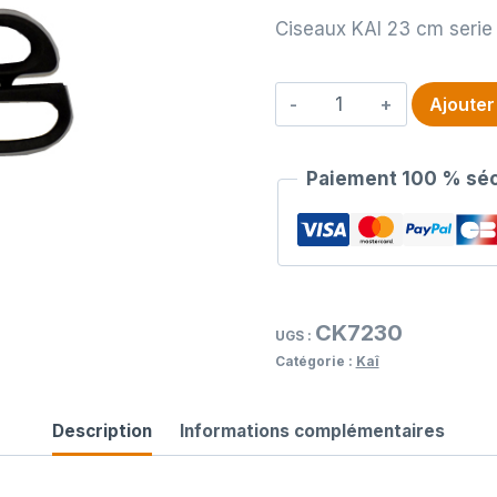
Ciseaux KAI 23 cm serie
quantité
Ajouter
de
Ciseaux
Paiement 100 % séc
KAI
23
cm
serie
7000
CK7230
UGS :
Catégorie :
Kaî
Description
Informations complémentaires