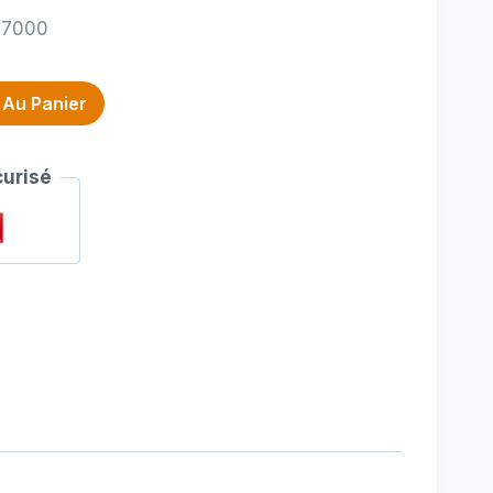
 7000
 Au Panier
urisé