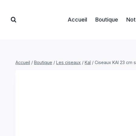
Aller
au
Accueil
Boutique
Not
contenu
Accueil
/
Boutique
/
Les ciseaux
/
Kaî
/
Ciseaux KAI 23 cm 