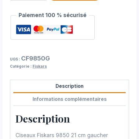
de
Ciseaux
Paiement 100 % sécurisé
Fiskars
9850
21
cm
gaucher
CF9850G
UGS :
Catégorie :
Fiskars
Description
Informations complémentaires
Description
Ciseaux Fiskars 9850 21 cm gaucher