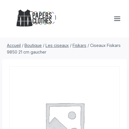
Aller
au
contenu
Accueil
/
Boutique
/
Les ciseaux
/
Fiskars
/
Ciseaux Fiskars
9850 21 cm gaucher