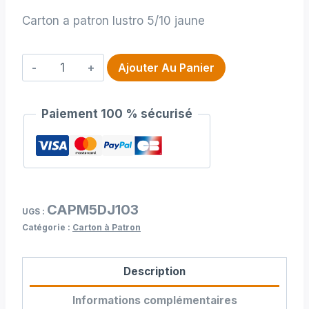
Carton a patron lustro 5/10 jaune
quantité
Ajouter Au Panier
de
Carton
Paiement 100 % sécurisé
a
patron
lustro
5/10
jaune
CAPM5DJ103
110
UGS :
Catégorie :
Carton à Patron
Mètres
Description
Informations complémentaires