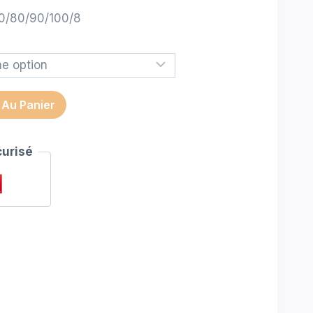
70/80/90/100/8
 Au Panier
urisé
00