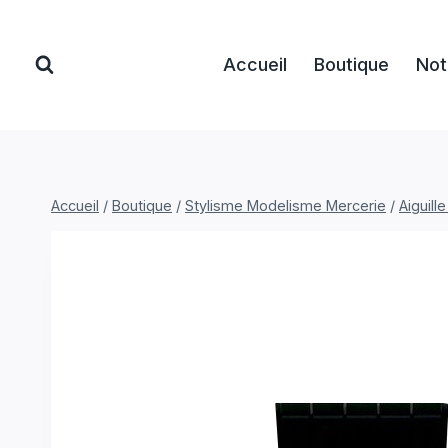
Aller
au
Accueil
Boutique
Not
contenu
Accueil
/
Boutique
/
Stylisme Modelisme Mercerie
/
Aiguill