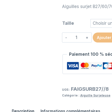
Aiguilles surjet B27/60/
Taille
quantité
Ajouter
de
Aiguilles
Paiement 100 % séc
surjet
B27/60/70/80/90/1
FAIGSURB27//8
UGS :
Catégorie :
Aiguille Surjeteuse
Description
Informations complémentaires