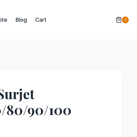
pte
Blog
Cart
0
Surjet
0/80/90/100