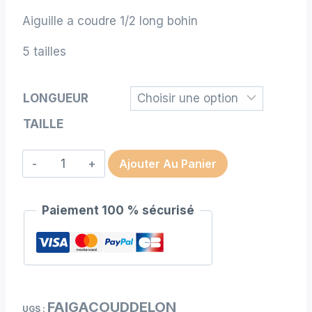
Aiguille a coudre 1/2 long bohin
5 tailles
LONGUEUR
TAILLE
quantité
Ajouter Au Panier
de
Aiguille
Paiement 100 % sécurisé
a
coudre
1/2
longue
Bohin
FAIGACOUDDELON
UGS :