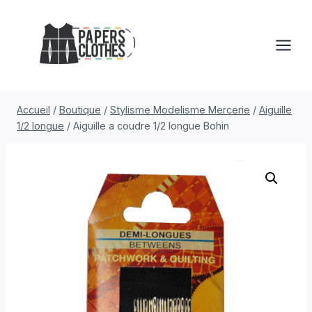
Aller
au
contenu
Accueil
/
Boutique
/
Stylisme Modelisme Mercerie
/
Aiguille
1/2 longue
/
Aiguille a coudre 1/2 longue Bohin